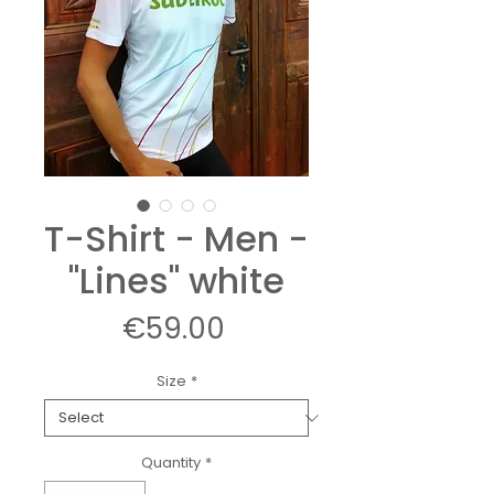
T-Shirt - Men -
"Lines" white
Price
€59.00
Size
*
Quantity
*