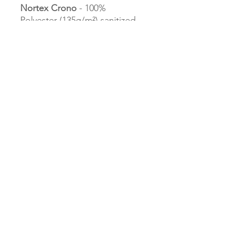
Nortex Crono
- 100%
Polyester (135g/m²) sanitized
Company info
About us
Imprint
Security and
privacy
Terms of use
Cookie Policy
Privacy Policy