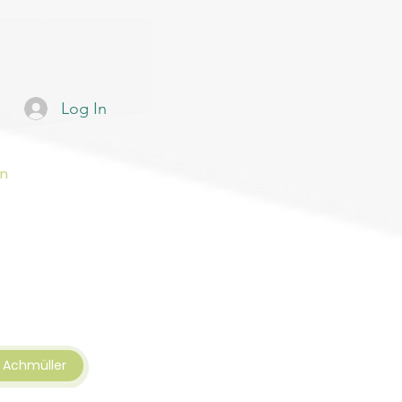
Log In
en
Achmüller