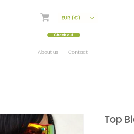
EUR (€)
Check out
About us
Contact
Top B