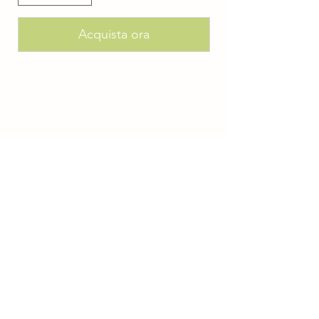
Acquista ora
L'azienda
Chi siamo
impronta
Sicurezza
e privacy
Condizioni generali di vendita
Cookie & Policy
Policy Privacy