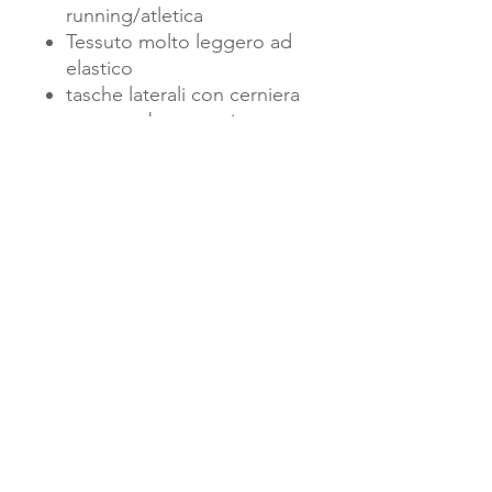
running/atletica
Tessuto molto leggero ad
elastico
tasche laterali con cerniera
con membrana anti vento e
anti goccia
L'azienda
Chi siamo
impronta
Sicurezza
e privacy
Condizioni generali di vendita