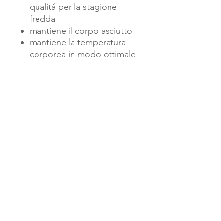
qualitá per la stagione
fredda
mantiene il corpo asciutto
mantiene la temperatura
corporea in modo ottimale
Nortex Warm
- 100%
Polyester (200g/m²)
L'azienda
Chi siamo
impronta
Sicurezza
e privacy