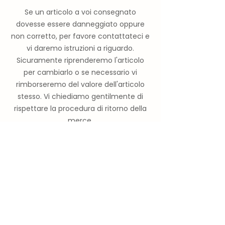
Se un articolo a voi consegnato
dovesse essere danneggiato oppure
non corretto, per favore contattateci e
vi daremo istruzioni a riguardo.
Sicuramente riprenderemo l'articolo
per cambiarlo o se necessario vi
rimborseremo del valore dell'articolo
stesso. Vi chiediamo gentilmente di
rispettare la procedura di ritorno della
merce.
Nota importante:
Nostro malgrado può accadere che gli
articoli vengano danneggiati durante il
trasporto. Se questo dovesse
succedere, per favore seguite la
seguente procedura: contestate il
danno direttamente al corriere.