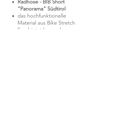
Radhose - BIB Short
"Panorama" Südtirol
das hochfunktionelle
Material aus Bike Stretch
Eco bietet besonderen
Tragekomfort
Über uns
Wer wir sind
Impressum
Sicherheit &
Datenschutz
AGBs