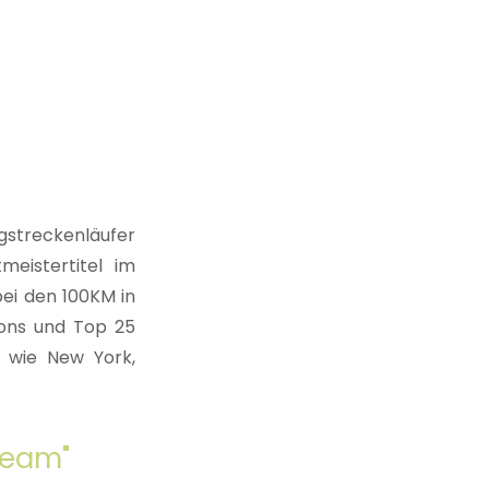
ngstreckenläufer
meistertitel im
ei den 100KM in
hons und Top 25
, wie New York,
Team"