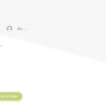
Anmelden
en
Achmüller