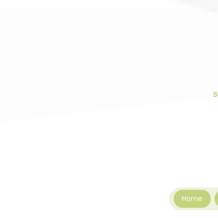
S
Home