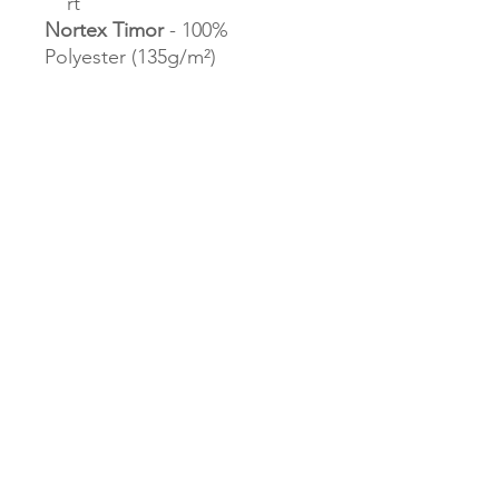
rt
Nortex Timor
- 100%
Polyester (135g/m²)
Über uns
Wer wir sind
Impressum
Sicherheit &
Datenschutz
AGBs
Cookie & Policy
Datenschutzerklärung